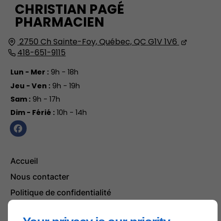
CHRISTIAN PAGÉ
PHARMACIEN
2750 Ch Sainte-Foy,
Québec, QC
G1V 1V6
418-651-9115
Lun - Mer :
9h - 18h
Jeu - Ven :
9h - 19h
Sam :
9h - 17h
Dim - Férié :
10h - 14h
Accueil
Nous contacter
Politique de confidentialité
Plan du site